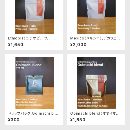
Ethiopia（エチオピア フルーテ
Mexico（メキシコ）_デカフェ
ィー）200g 浅煎り
200g
¥1,650
¥2,000
ドリップパック_Ooimachi blen
Ooimachi blend（オオイマチ
d
ブレンド）200g 中煎り
¥300
¥1,850