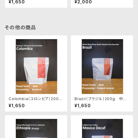
¥1,650
¥2,000
その他の商品
Colombia（コロンビア）200g
Brazil（ブラジル）200g 中深
深煎り
煎り
¥1,650
¥1,650