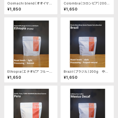
Ooimachi blend（オオイマチ
Colombia（コロンビア）200g
ブレンド）200g 中煎り
深煎り
¥1,850
¥1,650
Ethiopia（エチオピア フルーテ
Brazil（ブラジル）200g 中深
ィー）200g 浅煎り
煎り
¥1,650
¥1,650