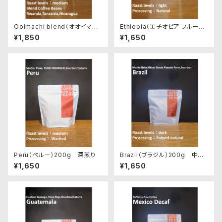
Ooimachi blend（オオイマチ
Ethiopia（エチオピア フルーテ
ブレンド）200g 中煎り
ィー）200g 浅煎り
¥1,850
¥1,650
Peru（ペルー）200g 深煎り
Brazil（ブラジル）200g 中深
煎り
¥1,650
¥1,650